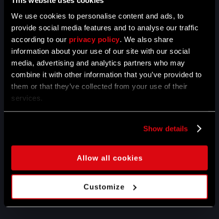
This website uses cookies
want to recover a previously redeemed code / product
We use cookies to personalise content and ads, to
installer or other materials, please contact us at the
provide social media features and to analyse our traffic
following e-mail address: pomoc@techland.pl - we will
then be able to help.
according to our
privacy policy
. We also share
information about your use of our site with our social
media, advertising and analytics partners who may
combine it with other information that you’ve provided to
them or that they’ve collected from your use of their
services.
If you came here after reading the installation
instructions Metro: Exodus, click below to redeem
Show details
your Epic Games code.
Allow all cookies
Redeem on Epic Games
More
details
Customize