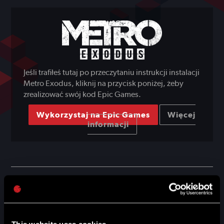
Jeśli trafiłeś tutaj po przeczytaniu instrukcji instalacji
Metro Exodus, kliknij na przycisk poniżej, żeby
zrealizować swój kod Epic Games.
Wykorzystaj na Epic Games
Więcej
informacji
Unfortunately, BoxOffStore has ended its activity. If you
want to redeem a coupon / code from your product
packaging to be activated on the Boxoffstore.pl platform or